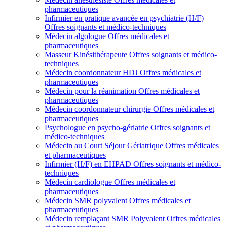
pharmaceutiques
Infirmier en pratique avancée en psychiatrie (H/F)
Offres soignants et médico-techniques
Médecin algologue
Offres médicales et
pharmaceutiques
Masseur Kinésithérapeute
Offres soignants et médico-
techniques
Médecin coordonnateur HDJ
Offres médicales et
pharmaceutiques
Médecin pour la réanimation
Offres médicales et
pharmaceutiques
Médecin coordonnateur chirurgie
Offres médicales et
pharmaceutiques
Psychologue en psycho-gériatrie
Offres soignants et
médico-techniques
Médecin au Court Séjour Gériatrique
Offres médicales
et pharmaceutiques
Infirmier (H/F) en EHPAD
Offres soignants et médico-
techniques
Médecin cardiologue
Offres médicales et
pharmaceutiques
Médecin SMR polyvalent
Offres médicales et
pharmaceutiques
Médecin remplaçant SMR Polyvalent
Offres médicales