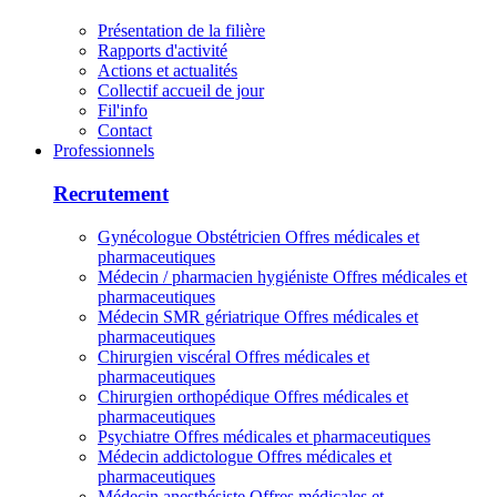
Présentation de la filière
Rapports d'activité
Actions et actualités
Collectif accueil de jour
Fil'info
Contact
Professionnels
Recrutement
Gynécologue Obstétricien
Offres médicales et
pharmaceutiques
Médecin / pharmacien hygiéniste
Offres médicales et
pharmaceutiques
Médecin SMR gériatrique
Offres médicales et
pharmaceutiques
Chirurgien viscéral
Offres médicales et
pharmaceutiques
Chirurgien orthopédique
Offres médicales et
pharmaceutiques
Psychiatre
Offres médicales et pharmaceutiques
Médecin addictologue
Offres médicales et
pharmaceutiques
Médecin anesthésiste
Offres médicales et