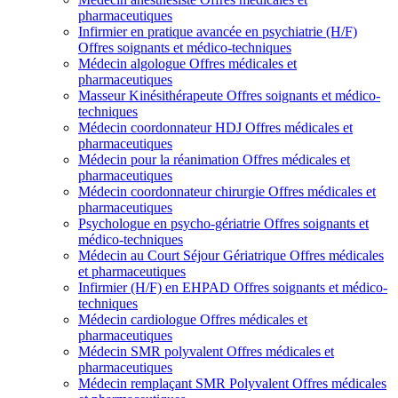
pharmaceutiques
Infirmier en pratique avancée en psychiatrie (H/F)
Offres soignants et médico-techniques
Médecin algologue
Offres médicales et
pharmaceutiques
Masseur Kinésithérapeute
Offres soignants et médico-
techniques
Médecin coordonnateur HDJ
Offres médicales et
pharmaceutiques
Médecin pour la réanimation
Offres médicales et
pharmaceutiques
Médecin coordonnateur chirurgie
Offres médicales et
pharmaceutiques
Psychologue en psycho-gériatrie
Offres soignants et
médico-techniques
Médecin au Court Séjour Gériatrique
Offres médicales
et pharmaceutiques
Infirmier (H/F) en EHPAD
Offres soignants et médico-
techniques
Médecin cardiologue
Offres médicales et
pharmaceutiques
Médecin SMR polyvalent
Offres médicales et
pharmaceutiques
Médecin remplaçant SMR Polyvalent
Offres médicales