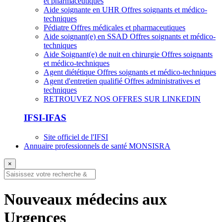
et pharmaceutiques
Aide soignante en UHR
Offres soignants et médico-
techniques
Pédiatre
Offres médicales et pharmaceutiques
Aide soignant(e) en SSAD
Offres soignants et médico-
techniques
Aide Soignant(e) de nuit en chirurgie
Offres soignants
et médico-techniques
Agent diététique
Offres soignants et médico-techniques
Agent d'entretien qualifié
Offres administratives et
techniques
RETROUVEZ NOS OFFRES SUR LINKEDIN
IFSI-IFAS
Site officiel de l'IFSI
Annuaire professionnels de santé MONSISRA
×
Nouveaux médecins aux
Urgences