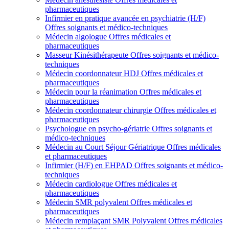
pharmaceutiques
Infirmier en pratique avancée en psychiatrie (H/F)
Offres soignants et médico-techniques
Médecin algologue
Offres médicales et
pharmaceutiques
Masseur Kinésithérapeute
Offres soignants et médico-
techniques
Médecin coordonnateur HDJ
Offres médicales et
pharmaceutiques
Médecin pour la réanimation
Offres médicales et
pharmaceutiques
Médecin coordonnateur chirurgie
Offres médicales et
pharmaceutiques
Psychologue en psycho-gériatrie
Offres soignants et
médico-techniques
Médecin au Court Séjour Gériatrique
Offres médicales
et pharmaceutiques
Infirmier (H/F) en EHPAD
Offres soignants et médico-
techniques
Médecin cardiologue
Offres médicales et
pharmaceutiques
Médecin SMR polyvalent
Offres médicales et
pharmaceutiques
Médecin remplaçant SMR Polyvalent
Offres médicales