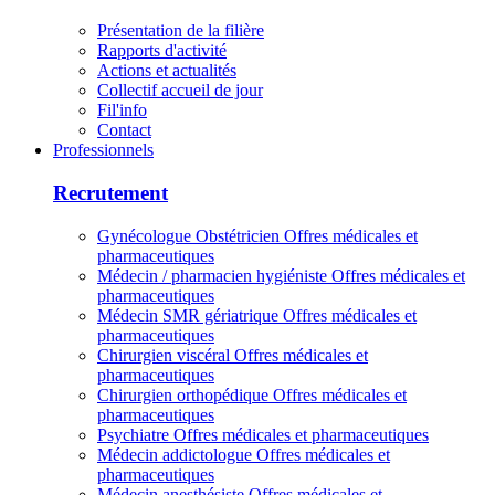
Présentation de la filière
Rapports d'activité
Actions et actualités
Collectif accueil de jour
Fil'info
Contact
Professionnels
Recrutement
Gynécologue Obstétricien
Offres médicales et
pharmaceutiques
Médecin / pharmacien hygiéniste
Offres médicales et
pharmaceutiques
Médecin SMR gériatrique
Offres médicales et
pharmaceutiques
Chirurgien viscéral
Offres médicales et
pharmaceutiques
Chirurgien orthopédique
Offres médicales et
pharmaceutiques
Psychiatre
Offres médicales et pharmaceutiques
Médecin addictologue
Offres médicales et
pharmaceutiques
Médecin anesthésiste
Offres médicales et