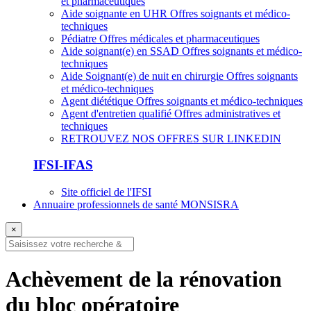
et pharmaceutiques
Aide soignante en UHR
Offres soignants et médico-
techniques
Pédiatre
Offres médicales et pharmaceutiques
Aide soignant(e) en SSAD
Offres soignants et médico-
techniques
Aide Soignant(e) de nuit en chirurgie
Offres soignants
et médico-techniques
Agent diététique
Offres soignants et médico-techniques
Agent d'entretien qualifié
Offres administratives et
techniques
RETROUVEZ NOS OFFRES SUR LINKEDIN
IFSI-IFAS
Site officiel de l'IFSI
Annuaire professionnels de santé MONSISRA
×
Achèvement de la rénovation
du bloc opératoire