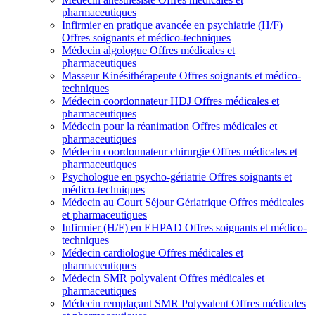
pharmaceutiques
Infirmier en pratique avancée en psychiatrie (H/F)
Offres soignants et médico-techniques
Médecin algologue
Offres médicales et
pharmaceutiques
Masseur Kinésithérapeute
Offres soignants et médico-
techniques
Médecin coordonnateur HDJ
Offres médicales et
pharmaceutiques
Médecin pour la réanimation
Offres médicales et
pharmaceutiques
Médecin coordonnateur chirurgie
Offres médicales et
pharmaceutiques
Psychologue en psycho-gériatrie
Offres soignants et
médico-techniques
Médecin au Court Séjour Gériatrique
Offres médicales
et pharmaceutiques
Infirmier (H/F) en EHPAD
Offres soignants et médico-
techniques
Médecin cardiologue
Offres médicales et
pharmaceutiques
Médecin SMR polyvalent
Offres médicales et
pharmaceutiques
Médecin remplaçant SMR Polyvalent
Offres médicales