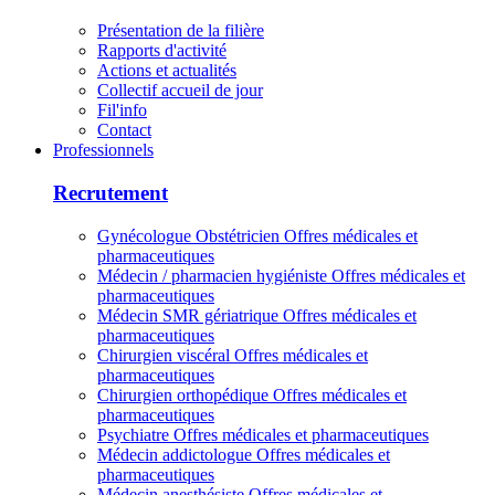
Présentation de la filière
Rapports d'activité
Actions et actualités
Collectif accueil de jour
Fil'info
Contact
Professionnels
Recrutement
Gynécologue Obstétricien
Offres médicales et
pharmaceutiques
Médecin / pharmacien hygiéniste
Offres médicales et
pharmaceutiques
Médecin SMR gériatrique
Offres médicales et
pharmaceutiques
Chirurgien viscéral
Offres médicales et
pharmaceutiques
Chirurgien orthopédique
Offres médicales et
pharmaceutiques
Psychiatre
Offres médicales et pharmaceutiques
Médecin addictologue
Offres médicales et
pharmaceutiques
Médecin anesthésiste
Offres médicales et