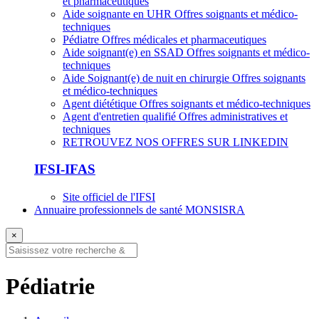
et pharmaceutiques
Aide soignante en UHR
Offres soignants et médico-
techniques
Pédiatre
Offres médicales et pharmaceutiques
Aide soignant(e) en SSAD
Offres soignants et médico-
techniques
Aide Soignant(e) de nuit en chirurgie
Offres soignants
et médico-techniques
Agent diététique
Offres soignants et médico-techniques
Agent d'entretien qualifié
Offres administratives et
techniques
RETROUVEZ NOS OFFRES SUR LINKEDIN
IFSI-IFAS
Site officiel de l'IFSI
Annuaire professionnels de santé MONSISRA
×
Pédiatrie