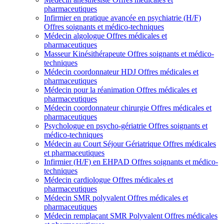
pharmaceutiques
Infirmier en pratique avancée en psychiatrie (H/F)
Offres soignants et médico-techniques
Médecin algologue
Offres médicales et
pharmaceutiques
Masseur Kinésithérapeute
Offres soignants et médico-
techniques
Médecin coordonnateur HDJ
Offres médicales et
pharmaceutiques
Médecin pour la réanimation
Offres médicales et
pharmaceutiques
Médecin coordonnateur chirurgie
Offres médicales et
pharmaceutiques
Psychologue en psycho-gériatrie
Offres soignants et
médico-techniques
Médecin au Court Séjour Gériatrique
Offres médicales
et pharmaceutiques
Infirmier (H/F) en EHPAD
Offres soignants et médico-
techniques
Médecin cardiologue
Offres médicales et
pharmaceutiques
Médecin SMR polyvalent
Offres médicales et
pharmaceutiques
Médecin remplaçant SMR Polyvalent
Offres médicales