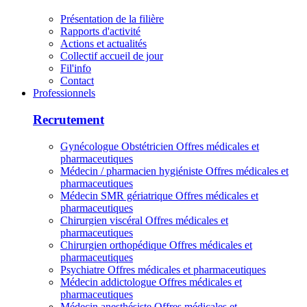
Présentation de la filière
Rapports d'activité
Actions et actualités
Collectif accueil de jour
Fil'info
Contact
Professionnels
Recrutement
Gynécologue Obstétricien
Offres médicales et
pharmaceutiques
Médecin / pharmacien hygiéniste
Offres médicales et
pharmaceutiques
Médecin SMR gériatrique
Offres médicales et
pharmaceutiques
Chirurgien viscéral
Offres médicales et
pharmaceutiques
Chirurgien orthopédique
Offres médicales et
pharmaceutiques
Psychiatre
Offres médicales et pharmaceutiques
Médecin addictologue
Offres médicales et
pharmaceutiques
Médecin anesthésiste
Offres médicales et