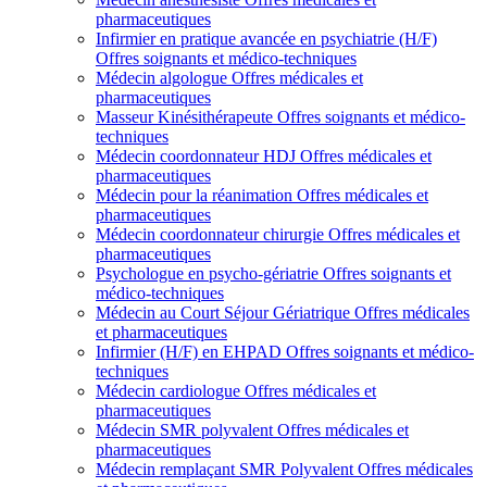
pharmaceutiques
Infirmier en pratique avancée en psychiatrie (H/F)
Offres soignants et médico-techniques
Médecin algologue
Offres médicales et
pharmaceutiques
Masseur Kinésithérapeute
Offres soignants et médico-
techniques
Médecin coordonnateur HDJ
Offres médicales et
pharmaceutiques
Médecin pour la réanimation
Offres médicales et
pharmaceutiques
Médecin coordonnateur chirurgie
Offres médicales et
pharmaceutiques
Psychologue en psycho-gériatrie
Offres soignants et
médico-techniques
Médecin au Court Séjour Gériatrique
Offres médicales
et pharmaceutiques
Infirmier (H/F) en EHPAD
Offres soignants et médico-
techniques
Médecin cardiologue
Offres médicales et
pharmaceutiques
Médecin SMR polyvalent
Offres médicales et
pharmaceutiques
Médecin remplaçant SMR Polyvalent
Offres médicales