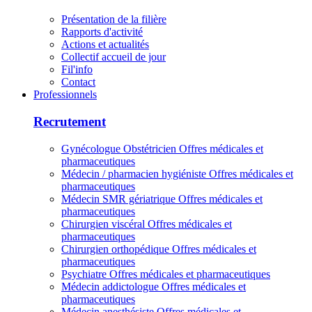
Présentation de la filière
Rapports d'activité
Actions et actualités
Collectif accueil de jour
Fil'info
Contact
Professionnels
Recrutement
Gynécologue Obstétricien
Offres médicales et
pharmaceutiques
Médecin / pharmacien hygiéniste
Offres médicales et
pharmaceutiques
Médecin SMR gériatrique
Offres médicales et
pharmaceutiques
Chirurgien viscéral
Offres médicales et
pharmaceutiques
Chirurgien orthopédique
Offres médicales et
pharmaceutiques
Psychiatre
Offres médicales et pharmaceutiques
Médecin addictologue
Offres médicales et
pharmaceutiques
Médecin anesthésiste
Offres médicales et