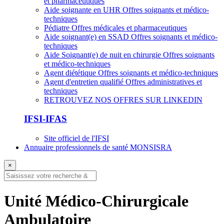
et pharmaceutiques
Aide soignante en UHR
Offres soignants et médico-
techniques
Pédiatre
Offres médicales et pharmaceutiques
Aide soignant(e) en SSAD
Offres soignants et médico-
techniques
Aide Soignant(e) de nuit en chirurgie
Offres soignants
et médico-techniques
Agent diététique
Offres soignants et médico-techniques
Agent d'entretien qualifié
Offres administratives et
techniques
RETROUVEZ NOS OFFRES SUR LINKEDIN
IFSI-IFAS
Site officiel de l'IFSI
Annuaire professionnels de santé MONSISRA
×
Unité Médico-Chirurgicale
Ambulatoire