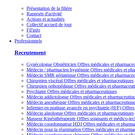
Présentation de la filière
Rapports d'activité
Actions et actualités
Collectif accueil de jour
Fil'info
Contact
Professionnels
Recrutement
Gynécologue Obstétricien
Offres médicales et pharmace
Médecin / pharmacien hygiéniste
Offres médicales et ph
Médecin SMR gériatrique
Offres médicales et pharmaceu
Chirurgien viscéral
Offres médicales et pharmaceutiques
Chirurgien orthopédique
Offres médicales et pharmaceut
Psychiatre
Offres médicales et pharmaceutiques
Médecin addictologue
Offres médicales et pharmaceutiq
Médecin anesthésiste
Offres médicales et pharmaceutiqu
Infirmier en pratique avancée en psychiatrie (H/F)
Offres
Médecin algologue
Offres médicales et pharmaceutiques
Masseur Kinésithérapeute
Offres soignants et médico-te
Médecin coordonnateur HDJ
Offres médicales et pharma
Médecin pour la réanimation
Offres médicales et pharma
Médecin coordonnateur chirurgie
Offres médicales et ph