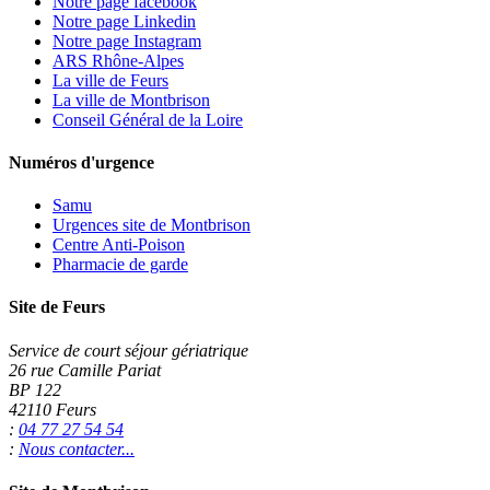
Notre page facebook
Notre page Linkedin
Notre page Instagram
ARS Rhône-Alpes
La ville de Feurs
La ville de Montbrison
Conseil Général de la Loire
Numéros d'urgence
Samu
Urgences site de Montbrison
Centre Anti-Poison
Pharmacie de garde
Site de Feurs
Service de court séjour gériatrique
26 rue Camille Pariat
BP 122
42110 Feurs
:
04 77 27 54 54
:
Nous contacter...