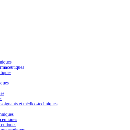
utiques
armaceutiques
tiques
iques
ues
es
 soignants et médico-techniques
chniques
ceutiques
ceutiques
armaceutiques