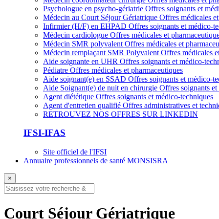
Psychologue en psycho-gériatrie
Offres soignants et méd
Médecin au Court Séjour Gériatrique
Offres médicales e
Infirmier (H/F) en EHPAD
Offres soignants et médico-t
Médecin cardiologue
Offres médicales et pharmaceutiqu
Médecin SMR polyvalent
Offres médicales et pharmaceu
Médecin remplaçant SMR Polyvalent
Offres médicales e
Aide soignante en UHR
Offres soignants et médico-tech
Pédiatre
Offres médicales et pharmaceutiques
Aide soignant(e) en SSAD
Offres soignants et médico-t
Aide Soignant(e) de nuit en chirurgie
Offres soignants e
Agent diététique
Offres soignants et médico-techniques
Agent d'entretien qualifié
Offres administratives et techn
RETROUVEZ NOS OFFRES SUR LINKEDIN
IFSI-IFAS
Site officiel de l'IFSI
Annuaire professionnels de santé MONSISRA
×
Court Séjour Gériatrique