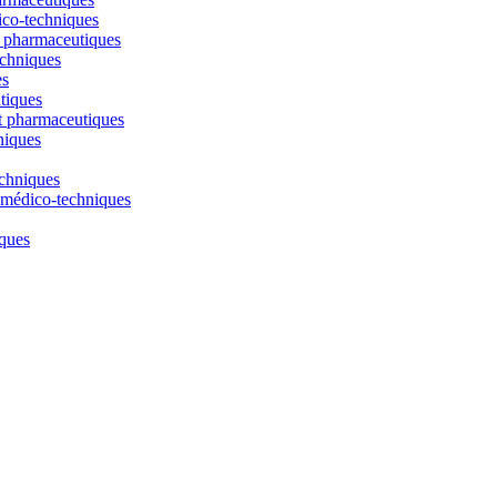
ico-techniques
t pharmaceutiques
echniques
es
tiques
t pharmaceutiques
niques
echniques
t médico-techniques
iques