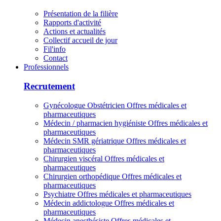
Présentation de la filière
Rapports d'activité
Actions et actualités
Collectif accueil de jour
Fil'info
Contact
Professionnels
Recrutement
Gynécologue Obstétricien
Offres médicales et
pharmaceutiques
Médecin / pharmacien hygiéniste
Offres médicales et
pharmaceutiques
Médecin SMR gériatrique
Offres médicales et
pharmaceutiques
Chirurgien viscéral
Offres médicales et
pharmaceutiques
Chirurgien orthopédique
Offres médicales et
pharmaceutiques
Psychiatre
Offres médicales et pharmaceutiques
Médecin addictologue
Offres médicales et
pharmaceutiques
Médecin anesthésiste
Offres médicales et