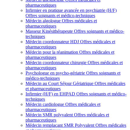
pharmaceutiques
Infirmier en pratique avancée en psychiatrie (H/F)
Offres soignants et médico-techniques
Médecin algologue
Offres médicales et
pharmaceutiques
Masseur Kinésithérapeute
Offres soignants et médico-
techniques
Médecin coordonnateur HDJ
Offres médicales et
pharmaceutiques
Médecin pour la réanimation
Offres médicales et
pharmaceutiques
Médecin coordonnateur chirurgie
Offres médicales et
pharmaceutiques
Psychologue en psycho-gériatrie
Offres soignants et
médico-techniques
Médecin au Court Séjour Gériatrique
Offres médicales
et pharmaceutiques
Infirmier (H/F) en EHPAD
Offres soignants et médico-
techniques
Médecin cardiologue
Offres médicales et
pharmaceutiques
Médecin SMR polyvalent
Offres médicales et
pharmaceutiques
Médecin remplaçant SMR Polyvalent
Offres médicales