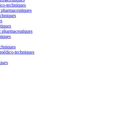
ico-techniques
t pharmaceutiques
echniques
es
tiques
t pharmaceutiques
niques
echniques
t médico-techniques
iques