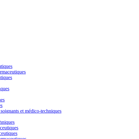
utiques
armaceutiques
tiques
iques
ues
es
 soignants et médico-techniques
chniques
ceutiques
ceutiques
armaceutiques