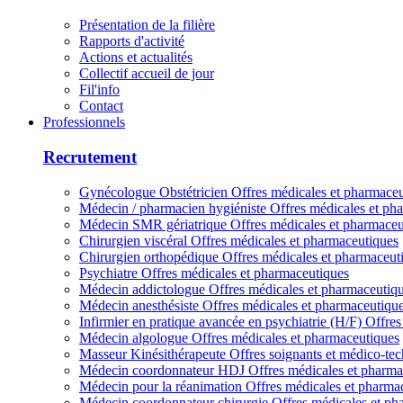
Présentation de la filière
Rapports d'activité
Actions et actualités
Collectif accueil de jour
Fil'info
Contact
Professionnels
Recrutement
Gynécologue Obstétricien
Offres médicales et pharmace
Médecin / pharmacien hygiéniste
Offres médicales et ph
Médecin SMR gériatrique
Offres médicales et pharmaceu
Chirurgien viscéral
Offres médicales et pharmaceutiques
Chirurgien orthopédique
Offres médicales et pharmaceut
Psychiatre
Offres médicales et pharmaceutiques
Médecin addictologue
Offres médicales et pharmaceutiq
Médecin anesthésiste
Offres médicales et pharmaceutiqu
Infirmier en pratique avancée en psychiatrie (H/F)
Offres
Médecin algologue
Offres médicales et pharmaceutiques
Masseur Kinésithérapeute
Offres soignants et médico-te
Médecin coordonnateur HDJ
Offres médicales et pharma
Médecin pour la réanimation
Offres médicales et pharma
Médecin coordonnateur chirurgie
Offres médicales et ph