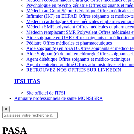
Psychologue en psycho-gériatrie
Offres soignants et méd
Médecin au Court Séjour Gériatrique
Offres médicales e
Infirmier (H/F) en EHPAD
Offres soignants et médico-t
Médecin cardiologue
Offres médicales et pharmaceutiqu
Médecin SMR polyvalent
Offres médicales et pharmaceu
Médecin remplaçant SMR Polyvalent
Offres médicales e
Aide soignante en UHR
Offres soignants et médico-tech
Pédiatre
Offres médicales et pharmaceutiques
Aide soignant(e) en SSAD
Offres soignants et médico-t
Aide Soignant(e) de nuit en chirurgie
Offres soignants e
Agent diététique
Offres soignants et médico-techniques
Agent d'entretien qualifié
Offres administratives et techn
RETROUVEZ NOS OFFRES SUR LINKEDIN
IFSI-IFAS
Site officiel de l'IFSI
Annuaire professionnels de santé MONSISRA
×
PASA