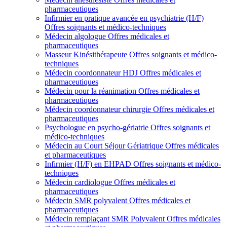
pharmaceutiques
Infirmier en pratique avancée en psychiatrie (H/F)
Offres soignants et médico-techniques
Médecin algologue
Offres médicales et
pharmaceutiques
Masseur Kinésithérapeute
Offres soignants et médico-
techniques
Médecin coordonnateur HDJ
Offres médicales et
pharmaceutiques
Médecin pour la réanimation
Offres médicales et
pharmaceutiques
Médecin coordonnateur chirurgie
Offres médicales et
pharmaceutiques
Psychologue en psycho-gériatrie
Offres soignants et
médico-techniques
Médecin au Court Séjour Gériatrique
Offres médicales
et pharmaceutiques
Infirmier (H/F) en EHPAD
Offres soignants et médico-
techniques
Médecin cardiologue
Offres médicales et
pharmaceutiques
Médecin SMR polyvalent
Offres médicales et
pharmaceutiques
Médecin remplaçant SMR Polyvalent
Offres médicales