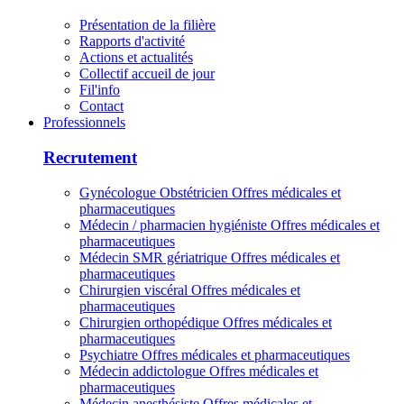
Présentation de la filière
Rapports d'activité
Actions et actualités
Collectif accueil de jour
Fil'info
Contact
Professionnels
Recrutement
Gynécologue Obstétricien
Offres médicales et
pharmaceutiques
Médecin / pharmacien hygiéniste
Offres médicales et
pharmaceutiques
Médecin SMR gériatrique
Offres médicales et
pharmaceutiques
Chirurgien viscéral
Offres médicales et
pharmaceutiques
Chirurgien orthopédique
Offres médicales et
pharmaceutiques
Psychiatre
Offres médicales et pharmaceutiques
Médecin addictologue
Offres médicales et
pharmaceutiques
Médecin anesthésiste
Offres médicales et