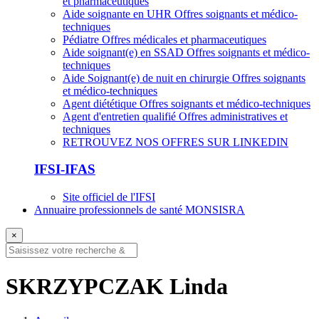
et pharmaceutiques
Aide soignante en UHR
Offres soignants et médico-
techniques
Pédiatre
Offres médicales et pharmaceutiques
Aide soignant(e) en SSAD
Offres soignants et médico-
techniques
Aide Soignant(e) de nuit en chirurgie
Offres soignants
et médico-techniques
Agent diététique
Offres soignants et médico-techniques
Agent d'entretien qualifié
Offres administratives et
techniques
RETROUVEZ NOS OFFRES SUR LINKEDIN
IFSI-IFAS
Site officiel de l'IFSI
Annuaire professionnels de santé MONSISRA
×
SKRZYPCZAK Linda