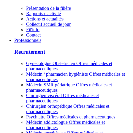
Présentation de la filière
Rapports d'activité
Actions et actualités
Collectif accueil de jour
Fil'info
Contact
Professionnels
Recrutement
Gynécologue Obstétricien
Offres médicales et
pharmaceutiques
Médecin / pharmacien hygiéniste
Offres médicales et
pharmaceutiques
Médecin SMR gériatrique
Offres médicales et
pharmaceutiques
Chirurgien viscéral
Offres médicales et
pharmaceutiques
Chirurgien orthopédique
Offres médicales et
pharmaceutiques
Psychiatre
Offres médicales et pharmaceutiques
Médecin addictologue
Offres médicales et
pharmaceutiques
Médecin anesthésiste
Offres médicales et