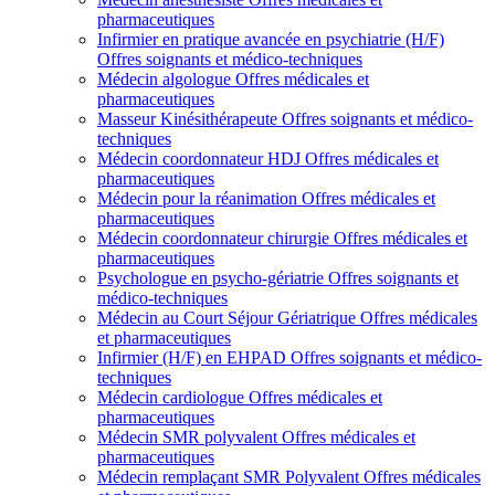
pharmaceutiques
Infirmier en pratique avancée en psychiatrie (H/F)
Offres soignants et médico-techniques
Médecin algologue
Offres médicales et
pharmaceutiques
Masseur Kinésithérapeute
Offres soignants et médico-
techniques
Médecin coordonnateur HDJ
Offres médicales et
pharmaceutiques
Médecin pour la réanimation
Offres médicales et
pharmaceutiques
Médecin coordonnateur chirurgie
Offres médicales et
pharmaceutiques
Psychologue en psycho-gériatrie
Offres soignants et
médico-techniques
Médecin au Court Séjour Gériatrique
Offres médicales
et pharmaceutiques
Infirmier (H/F) en EHPAD
Offres soignants et médico-
techniques
Médecin cardiologue
Offres médicales et
pharmaceutiques
Médecin SMR polyvalent
Offres médicales et
pharmaceutiques
Médecin remplaçant SMR Polyvalent
Offres médicales