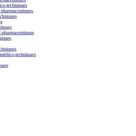
ico-techniques
t pharmaceutiques
echniques
es
tiques
t pharmaceutiques
niques
echniques
t médico-techniques
iques