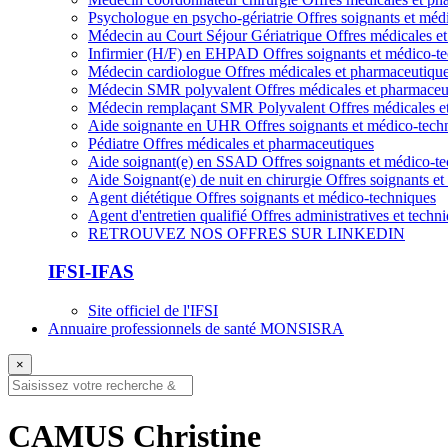
Psychologue en psycho-gériatrie
Offres soignants et méd
Médecin au Court Séjour Gériatrique
Offres médicales e
Infirmier (H/F) en EHPAD
Offres soignants et médico-t
Médecin cardiologue
Offres médicales et pharmaceutiqu
Médecin SMR polyvalent
Offres médicales et pharmaceu
Médecin remplaçant SMR Polyvalent
Offres médicales e
Aide soignante en UHR
Offres soignants et médico-tech
Pédiatre
Offres médicales et pharmaceutiques
Aide soignant(e) en SSAD
Offres soignants et médico-t
Aide Soignant(e) de nuit en chirurgie
Offres soignants e
Agent diététique
Offres soignants et médico-techniques
Agent d'entretien qualifié
Offres administratives et techn
RETROUVEZ NOS OFFRES SUR LINKEDIN
IFSI-IFAS
Site officiel de l'IFSI
Annuaire professionnels de santé MONSISRA
×
CAMUS Christine