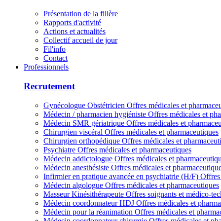
Présentation de la filière
Rapports d'activité
Actions et actualités
Collectif accueil de jour
Fil'info
Contact
Professionnels
Recrutement
Gynécologue Obstétricien
Offres médicales et pharmace
Médecin / pharmacien hygiéniste
Offres médicales et ph
Médecin SMR gériatrique
Offres médicales et pharmaceu
Chirurgien viscéral
Offres médicales et pharmaceutiques
Chirurgien orthopédique
Offres médicales et pharmaceut
Psychiatre
Offres médicales et pharmaceutiques
Médecin addictologue
Offres médicales et pharmaceutiq
Médecin anesthésiste
Offres médicales et pharmaceutiqu
Infirmier en pratique avancée en psychiatrie (H/F)
Offres
Médecin algologue
Offres médicales et pharmaceutiques
Masseur Kinésithérapeute
Offres soignants et médico-te
Médecin coordonnateur HDJ
Offres médicales et pharma
Médecin pour la réanimation
Offres médicales et pharma
Médecin coordonnateur chirurgie
Offres médicales et ph