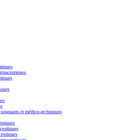
utiques
armaceutiques
tiques
iques
ues
es
 soignants et médico-techniques
chniques
ceutiques
ceutiques
armaceutiques