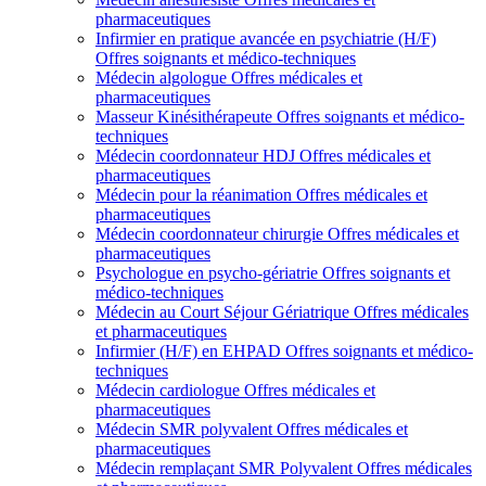
pharmaceutiques
Infirmier en pratique avancée en psychiatrie (H/F)
Offres soignants et médico-techniques
Médecin algologue
Offres médicales et
pharmaceutiques
Masseur Kinésithérapeute
Offres soignants et médico-
techniques
Médecin coordonnateur HDJ
Offres médicales et
pharmaceutiques
Médecin pour la réanimation
Offres médicales et
pharmaceutiques
Médecin coordonnateur chirurgie
Offres médicales et
pharmaceutiques
Psychologue en psycho-gériatrie
Offres soignants et
médico-techniques
Médecin au Court Séjour Gériatrique
Offres médicales
et pharmaceutiques
Infirmier (H/F) en EHPAD
Offres soignants et médico-
techniques
Médecin cardiologue
Offres médicales et
pharmaceutiques
Médecin SMR polyvalent
Offres médicales et
pharmaceutiques
Médecin remplaçant SMR Polyvalent
Offres médicales