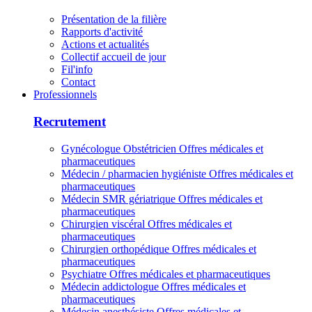
Présentation de la filière
Rapports d'activité
Actions et actualités
Collectif accueil de jour
Fil'info
Contact
Professionnels
Recrutement
Gynécologue Obstétricien
Offres médicales et
pharmaceutiques
Médecin / pharmacien hygiéniste
Offres médicales et
pharmaceutiques
Médecin SMR gériatrique
Offres médicales et
pharmaceutiques
Chirurgien viscéral
Offres médicales et
pharmaceutiques
Chirurgien orthopédique
Offres médicales et
pharmaceutiques
Psychiatre
Offres médicales et pharmaceutiques
Médecin addictologue
Offres médicales et
pharmaceutiques
Médecin anesthésiste
Offres médicales et