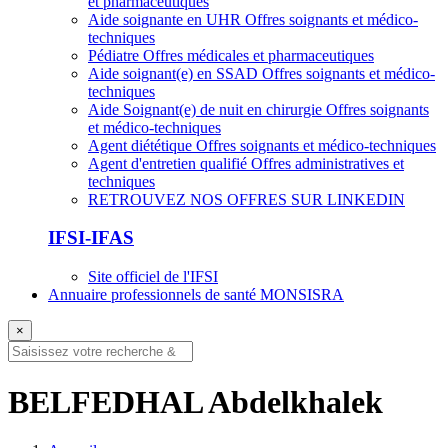
et pharmaceutiques
Aide soignante en UHR
Offres soignants et médico-
techniques
Pédiatre
Offres médicales et pharmaceutiques
Aide soignant(e) en SSAD
Offres soignants et médico-
techniques
Aide Soignant(e) de nuit en chirurgie
Offres soignants
et médico-techniques
Agent diététique
Offres soignants et médico-techniques
Agent d'entretien qualifié
Offres administratives et
techniques
RETROUVEZ NOS OFFRES SUR LINKEDIN
IFSI-IFAS
Site officiel de l'IFSI
Annuaire professionnels de santé MONSISRA
×
BELFEDHAL Abdelkhalek