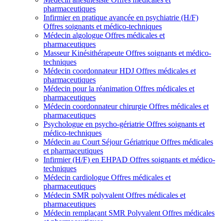
pharmaceutiques
Infirmier en pratique avancée en psychiatrie (H/F)
Offres soignants et médico-techniques
Médecin algologue
Offres médicales et
pharmaceutiques
Masseur Kinésithérapeute
Offres soignants et médico-
techniques
Médecin coordonnateur HDJ
Offres médicales et
pharmaceutiques
Médecin pour la réanimation
Offres médicales et
pharmaceutiques
Médecin coordonnateur chirurgie
Offres médicales et
pharmaceutiques
Psychologue en psycho-gériatrie
Offres soignants et
médico-techniques
Médecin au Court Séjour Gériatrique
Offres médicales
et pharmaceutiques
Infirmier (H/F) en EHPAD
Offres soignants et médico-
techniques
Médecin cardiologue
Offres médicales et
pharmaceutiques
Médecin SMR polyvalent
Offres médicales et
pharmaceutiques
Médecin remplaçant SMR Polyvalent
Offres médicales