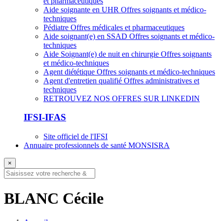
et pharmaceutiques
Aide soignante en UHR
Offres soignants et médico-
techniques
Pédiatre
Offres médicales et pharmaceutiques
Aide soignant(e) en SSAD
Offres soignants et médico-
techniques
Aide Soignant(e) de nuit en chirurgie
Offres soignants
et médico-techniques
Agent diététique
Offres soignants et médico-techniques
Agent d'entretien qualifié
Offres administratives et
techniques
RETROUVEZ NOS OFFRES SUR LINKEDIN
IFSI-IFAS
Site officiel de l'IFSI
Annuaire professionnels de santé MONSISRA
×
BLANC Cécile