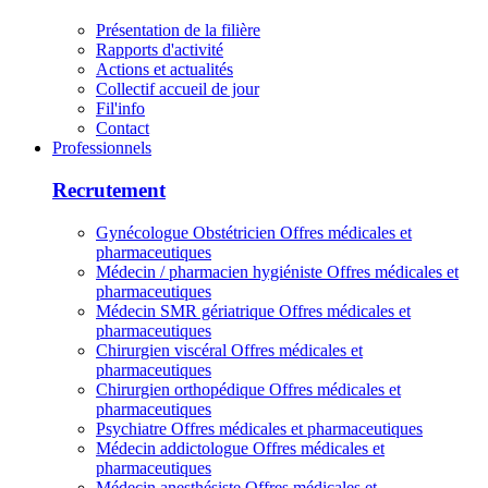
Présentation de la filière
Rapports d'activité
Actions et actualités
Collectif accueil de jour
Fil'info
Contact
Professionnels
Recrutement
Gynécologue Obstétricien
Offres médicales et
pharmaceutiques
Médecin / pharmacien hygiéniste
Offres médicales et
pharmaceutiques
Médecin SMR gériatrique
Offres médicales et
pharmaceutiques
Chirurgien viscéral
Offres médicales et
pharmaceutiques
Chirurgien orthopédique
Offres médicales et
pharmaceutiques
Psychiatre
Offres médicales et pharmaceutiques
Médecin addictologue
Offres médicales et
pharmaceutiques
Médecin anesthésiste
Offres médicales et