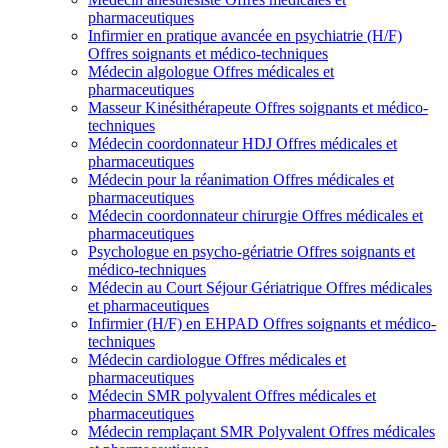
pharmaceutiques
Infirmier en pratique avancée en psychiatrie (H/F)
Offres soignants et médico-techniques
Médecin algologue
Offres médicales et
pharmaceutiques
Masseur Kinésithérapeute
Offres soignants et médico-
techniques
Médecin coordonnateur HDJ
Offres médicales et
pharmaceutiques
Médecin pour la réanimation
Offres médicales et
pharmaceutiques
Médecin coordonnateur chirurgie
Offres médicales et
pharmaceutiques
Psychologue en psycho-gériatrie
Offres soignants et
médico-techniques
Médecin au Court Séjour Gériatrique
Offres médicales
et pharmaceutiques
Infirmier (H/F) en EHPAD
Offres soignants et médico-
techniques
Médecin cardiologue
Offres médicales et
pharmaceutiques
Médecin SMR polyvalent
Offres médicales et
pharmaceutiques
Médecin remplaçant SMR Polyvalent
Offres médicales