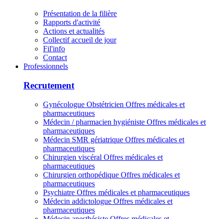
Présentation de la filière
Rapports d'activité
Actions et actualités
Collectif accueil de jour
Fil'info
Contact
Professionnels
Recrutement
Gynécologue Obstétricien
Offres médicales et
pharmaceutiques
Médecin / pharmacien hygiéniste
Offres médicales et
pharmaceutiques
Médecin SMR gériatrique
Offres médicales et
pharmaceutiques
Chirurgien viscéral
Offres médicales et
pharmaceutiques
Chirurgien orthopédique
Offres médicales et
pharmaceutiques
Psychiatre
Offres médicales et pharmaceutiques
Médecin addictologue
Offres médicales et
pharmaceutiques
Médecin anesthésiste
Offres médicales et