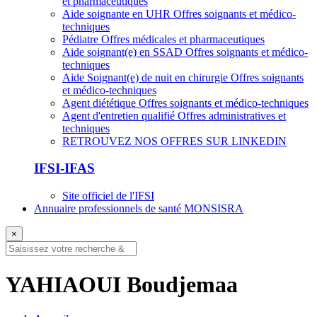
et pharmaceutiques
Aide soignante en UHR
Offres soignants et médico-
techniques
Pédiatre
Offres médicales et pharmaceutiques
Aide soignant(e) en SSAD
Offres soignants et médico-
techniques
Aide Soignant(e) de nuit en chirurgie
Offres soignants
et médico-techniques
Agent diététique
Offres soignants et médico-techniques
Agent d'entretien qualifié
Offres administratives et
techniques
RETROUVEZ NOS OFFRES SUR LINKEDIN
IFSI-IFAS
Site officiel de l'IFSI
Annuaire professionnels de santé MONSISRA
×
YAHIAOUI Boudjemaa