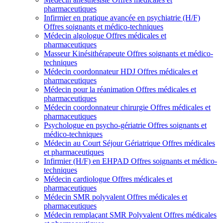
pharmaceutiques
Infirmier en pratique avancée en psychiatrie (H/F)
Offres soignants et médico-techniques
Médecin algologue
Offres médicales et
pharmaceutiques
Masseur Kinésithérapeute
Offres soignants et médico-
techniques
Médecin coordonnateur HDJ
Offres médicales et
pharmaceutiques
Médecin pour la réanimation
Offres médicales et
pharmaceutiques
Médecin coordonnateur chirurgie
Offres médicales et
pharmaceutiques
Psychologue en psycho-gériatrie
Offres soignants et
médico-techniques
Médecin au Court Séjour Gériatrique
Offres médicales
et pharmaceutiques
Infirmier (H/F) en EHPAD
Offres soignants et médico-
techniques
Médecin cardiologue
Offres médicales et
pharmaceutiques
Médecin SMR polyvalent
Offres médicales et
pharmaceutiques
Médecin remplaçant SMR Polyvalent
Offres médicales