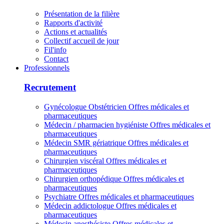
Présentation de la filière
Rapports d'activité
Actions et actualités
Collectif accueil de jour
Fil'info
Contact
Professionnels
Recrutement
Gynécologue Obstétricien
Offres médicales et
pharmaceutiques
Médecin / pharmacien hygiéniste
Offres médicales et
pharmaceutiques
Médecin SMR gériatrique
Offres médicales et
pharmaceutiques
Chirurgien viscéral
Offres médicales et
pharmaceutiques
Chirurgien orthopédique
Offres médicales et
pharmaceutiques
Psychiatre
Offres médicales et pharmaceutiques
Médecin addictologue
Offres médicales et
pharmaceutiques
Médecin anesthésiste
Offres médicales et