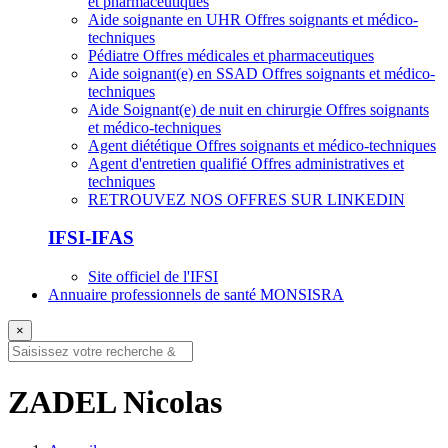
et pharmaceutiques
Aide soignante en UHR
Offres soignants et médico-
techniques
Pédiatre
Offres médicales et pharmaceutiques
Aide soignant(e) en SSAD
Offres soignants et médico-
techniques
Aide Soignant(e) de nuit en chirurgie
Offres soignants
et médico-techniques
Agent diététique
Offres soignants et médico-techniques
Agent d'entretien qualifié
Offres administratives et
techniques
RETROUVEZ NOS OFFRES SUR LINKEDIN
IFSI-IFAS
Site officiel de l'IFSI
Annuaire professionnels de santé MONSISRA
×
ZADEL Nicolas