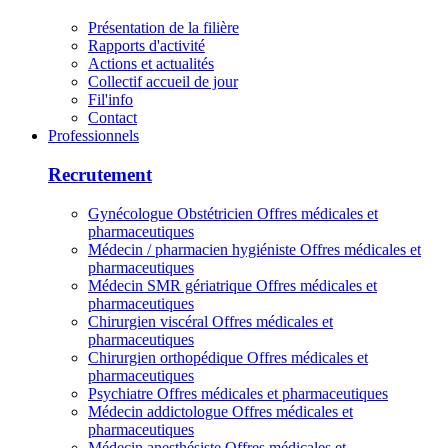
Présentation de la filière
Rapports d'activité
Actions et actualités
Collectif accueil de jour
Fil'info
Contact
Professionnels
Recrutement
Gynécologue Obstétricien
Offres médicales et
pharmaceutiques
Médecin / pharmacien hygiéniste
Offres médicales et
pharmaceutiques
Médecin SMR gériatrique
Offres médicales et
pharmaceutiques
Chirurgien viscéral
Offres médicales et
pharmaceutiques
Chirurgien orthopédique
Offres médicales et
pharmaceutiques
Psychiatre
Offres médicales et pharmaceutiques
Médecin addictologue
Offres médicales et
pharmaceutiques
Médecin anesthésiste
Offres médicales et