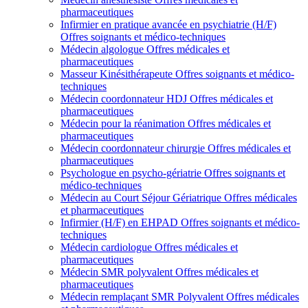
pharmaceutiques
Infirmier en pratique avancée en psychiatrie (H/F)
Offres soignants et médico-techniques
Médecin algologue
Offres médicales et
pharmaceutiques
Masseur Kinésithérapeute
Offres soignants et médico-
techniques
Médecin coordonnateur HDJ
Offres médicales et
pharmaceutiques
Médecin pour la réanimation
Offres médicales et
pharmaceutiques
Médecin coordonnateur chirurgie
Offres médicales et
pharmaceutiques
Psychologue en psycho-gériatrie
Offres soignants et
médico-techniques
Médecin au Court Séjour Gériatrique
Offres médicales
et pharmaceutiques
Infirmier (H/F) en EHPAD
Offres soignants et médico-
techniques
Médecin cardiologue
Offres médicales et
pharmaceutiques
Médecin SMR polyvalent
Offres médicales et
pharmaceutiques
Médecin remplaçant SMR Polyvalent
Offres médicales