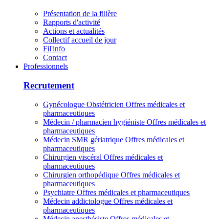
Présentation de la filière
Rapports d'activité
Actions et actualités
Collectif accueil de jour
Fil'info
Contact
Professionnels
Recrutement
Gynécologue Obstétricien
Offres médicales et
pharmaceutiques
Médecin / pharmacien hygiéniste
Offres médicales et
pharmaceutiques
Médecin SMR gériatrique
Offres médicales et
pharmaceutiques
Chirurgien viscéral
Offres médicales et
pharmaceutiques
Chirurgien orthopédique
Offres médicales et
pharmaceutiques
Psychiatre
Offres médicales et pharmaceutiques
Médecin addictologue
Offres médicales et
pharmaceutiques
Médecin anesthésiste
Offres médicales et