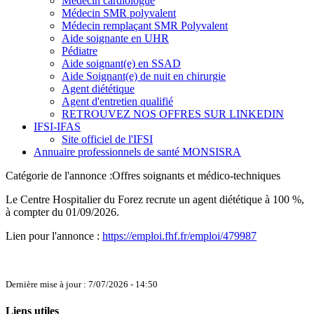
Médecin cardiologue
Médecin SMR polyvalent
Médecin remplaçant SMR Polyvalent
Aide soignante en UHR
Pédiatre
Aide soignant(e) en SSAD
Aide Soignant(e) de nuit en chirurgie
Agent diététique
Agent d'entretien qualifié
RETROUVEZ NOS OFFRES SUR LINKEDIN
IFSI-IFAS
Site officiel de l'IFSI
Annuaire professionnels de santé MONSISRA
Catégorie de l'annonce :
Offres soignants et médico-techniques
Le Centre Hospitalier du Forez recrute un agent diététique à 100 %,
à compter du 01/09/2026.
Lien pour l'annonce :
https://emploi.fhf.fr/emploi/479987
Dernière mise à jour : 7/07/2026 - 14:50
Liens utiles