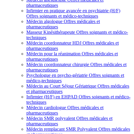
pharmaceutiques
Infirmier en pratique avancée en psychiatrie (H/F)
Offres soignants et médico-techniques
Médecin algologue
Offres médicales et
pharmaceutiques
Masseur Kinésithérapeute
Offres soignants et médico-
techniques
Médecin coordonnateur HDJ
Offres médicales et
pharmaceutiques
Médecin pour la réanimation
Offres médicales et
pharmaceutiques
Médecin coordonnateur chirurgie
Offres médicales et
pharmaceutiques
Psychologue en psycho-gériatrie
Offres soignants et
médico-techniques
Médecin au Court Séjour Gériatrique
Offres médicales
et pharmaceutiques
Infirmier (H/F) en EHPAD
Offres soignants et médico-
techniques
Médecin cardiologue
Offres médicales et
pharmaceutiques
Médecin SMR polyvalent
Offres médicales et
pharmaceutiques
Médecin remplaçant SMR Polyvalent
Offres médicales