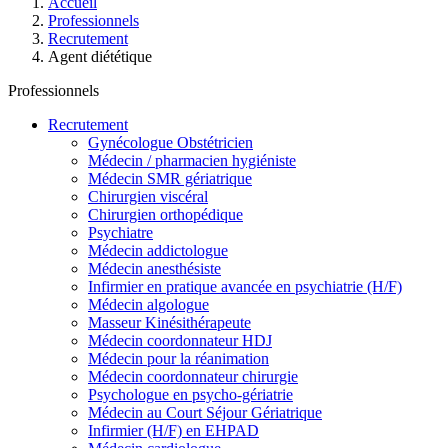
Accueil
Professionnels
Recrutement
Agent diététique
Professionnels
Recrutement
Gynécologue Obstétricien
Médecin / pharmacien hygiéniste
Médecin SMR gériatrique
Chirurgien viscéral
Chirurgien orthopédique
Psychiatre
Médecin addictologue
Médecin anesthésiste
Infirmier en pratique avancée en psychiatrie (H/F)
Médecin algologue
Masseur Kinésithérapeute
Médecin coordonnateur HDJ
Médecin pour la réanimation
Médecin coordonnateur chirurgie
Psychologue en psycho-gériatrie
Médecin au Court Séjour Gériatrique
Infirmier (H/F) en EHPAD