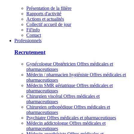
Présentation de la filière
Rapports d'activité
Actions et actualités
Collectif accueil de jour
Fil'info
Contact
Professionnels
Recrutement
Gynécologue Obstétricien
Offres médicales et
pharmaceutiques
Médecin / pharmacien hygiéniste
Offres médicales et
pharmaceutiques
Médecin SMR gériatrique
Offres médicales et
pharmaceutiques
Chirurgien viscéral
Offres médicales et
pharmaceutiques
Chirurgien orthopédique
Offres médicales et
pharmaceutiques
Psychiatre
Offres médicales et pharmaceutiques
Médecin addictologue
Offres médicales et
pharmaceutiques
Médecin anesthésiste
Offres médicales et