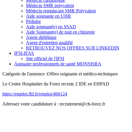
Médecin cardiologue
Médecin SMR polyvalent
Médecin remplaçant SMR Polyvalent
Aide soignante en UHR
Pédiatre
Aide soignant(e) en SSAD
Aide Soignant(e) de nuit en chirurgie
Agent diététique
Agent d'entretien qualifié
RETROUVEZ NOS OFFRES SUR LINKEDIN
IFSI-IFAS
Site officiel de l'IFSI
Annuaire professionnels de santé MONSISRA
Catégorie de l'annonce :
Offres soignants et médico-techniques
Le Centre Hospitalier du Forez recrute 2 IDE en EHPAD
https://emploi.fhf.fr/emploi/466124
Adressez votre candidature à : recrutement@ch-forez.fr