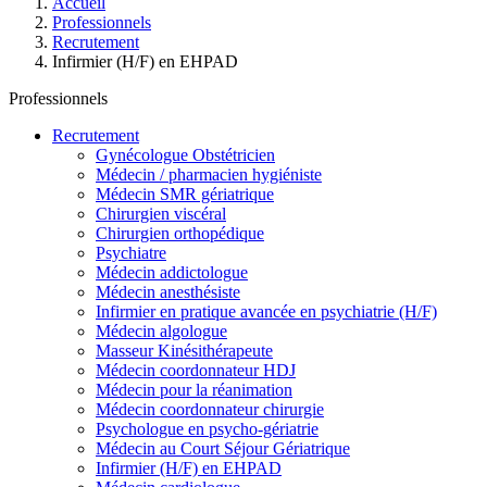
Accueil
Professionnels
Recrutement
Infirmier (H/F) en EHPAD
Professionnels
Recrutement
Gynécologue Obstétricien
Médecin / pharmacien hygiéniste
Médecin SMR gériatrique
Chirurgien viscéral
Chirurgien orthopédique
Psychiatre
Médecin addictologue
Médecin anesthésiste
Infirmier en pratique avancée en psychiatrie (H/F)
Médecin algologue
Masseur Kinésithérapeute
Médecin coordonnateur HDJ
Médecin pour la réanimation
Médecin coordonnateur chirurgie
Psychologue en psycho-gériatrie
Médecin au Court Séjour Gériatrique
Infirmier (H/F) en EHPAD