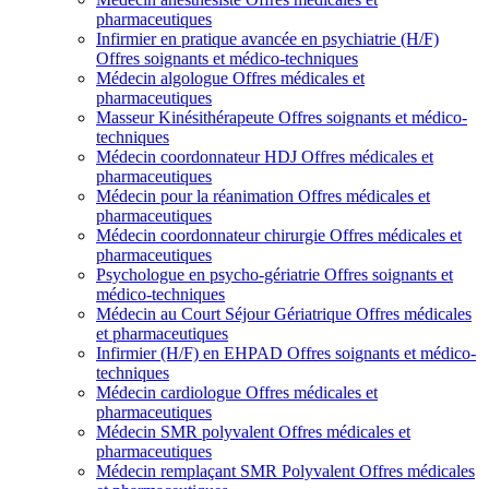
pharmaceutiques
Infirmier en pratique avancée en psychiatrie (H/F)
Offres soignants et médico-techniques
Médecin algologue
Offres médicales et
pharmaceutiques
Masseur Kinésithérapeute
Offres soignants et médico-
techniques
Médecin coordonnateur HDJ
Offres médicales et
pharmaceutiques
Médecin pour la réanimation
Offres médicales et
pharmaceutiques
Médecin coordonnateur chirurgie
Offres médicales et
pharmaceutiques
Psychologue en psycho-gériatrie
Offres soignants et
médico-techniques
Médecin au Court Séjour Gériatrique
Offres médicales
et pharmaceutiques
Infirmier (H/F) en EHPAD
Offres soignants et médico-
techniques
Médecin cardiologue
Offres médicales et
pharmaceutiques
Médecin SMR polyvalent
Offres médicales et
pharmaceutiques
Médecin remplaçant SMR Polyvalent
Offres médicales