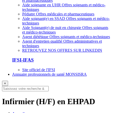
et pharmaceutiques
Aide soignante en UHR
Offres soignants et médico-
techniques
Pédiatre
Offres médicales et pharmaceutiques
Aide soignant(e) en SSAD
Offres soignants et médico-
techniques
Aide Soignant(e) de nuit en chirurgie
Offres soignants
et médico-techniques
Agent diététique
Offres soignants et médico-techniques
Agent d'entretien qualifié
Offres administratives et
techniques
RETROUVEZ NOS OFFRES SUR LINKEDIN
IFSI-IFAS
Site officiel de l'IFSI
Annuaire professionnels de santé MONSISRA
×
Infirmier (H/F) en EHPAD