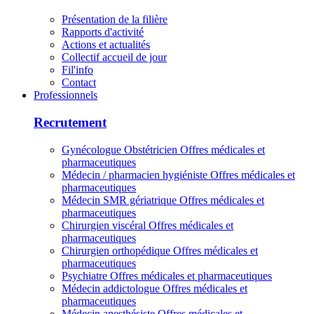
Présentation de la filière
Rapports d'activité
Actions et actualités
Collectif accueil de jour
Fil'info
Contact
Professionnels
Recrutement
Gynécologue Obstétricien
Offres médicales et
pharmaceutiques
Médecin / pharmacien hygiéniste
Offres médicales et
pharmaceutiques
Médecin SMR gériatrique
Offres médicales et
pharmaceutiques
Chirurgien viscéral
Offres médicales et
pharmaceutiques
Chirurgien orthopédique
Offres médicales et
pharmaceutiques
Psychiatre
Offres médicales et pharmaceutiques
Médecin addictologue
Offres médicales et
pharmaceutiques
Médecin anesthésiste
Offres médicales et