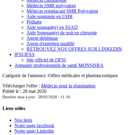
Médecin cardiologue
Médecin SMR polyvalent
Médecin remplaçant SMR Polyvalent
Aide soignante en UHR
Pédiatre
Aide soignant(e) en SSAD
Aide Soignant(e) de nuit en chirurgie
Agent diététique
Agent d'entretien qualifié
RETROUVEZ NOS OFFRES SUR LINKEDIN
IFSI-IFAS
Site officiel de l'IFSI
Annuaire professionnels de santé MONSISRA
Catégorie de l'annonce :
Offres médicales et pharmaceutiques
Télécharger l'offre :
Médecin pour la réanimation
Publié le : 28 mai 2026
Dernière mise à jour : 28/05/2026 - 11:34
Liens utiles
Nos liens
Notre page facebook
Notre page Linkedin