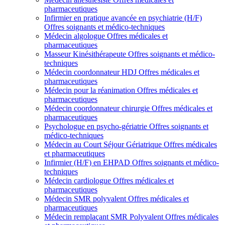
pharmaceutiques
Infirmier en pratique avancée en psychiatrie (H/F)
Offres soignants et médico-techniques
Médecin algologue
Offres médicales et
pharmaceutiques
Masseur Kinésithérapeute
Offres soignants et médico-
techniques
Médecin coordonnateur HDJ
Offres médicales et
pharmaceutiques
Médecin pour la réanimation
Offres médicales et
pharmaceutiques
Médecin coordonnateur chirurgie
Offres médicales et
pharmaceutiques
Psychologue en psycho-gériatrie
Offres soignants et
médico-techniques
Médecin au Court Séjour Gériatrique
Offres médicales
et pharmaceutiques
Infirmier (H/F) en EHPAD
Offres soignants et médico-
techniques
Médecin cardiologue
Offres médicales et
pharmaceutiques
Médecin SMR polyvalent
Offres médicales et
pharmaceutiques
Médecin remplaçant SMR Polyvalent
Offres médicales