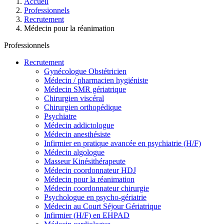
Accueil
Professionnels
Recrutement
Médecin pour la réanimation
Professionnels
Recrutement
Gynécologue Obstétricien
Médecin / pharmacien hygiéniste
Médecin SMR gériatrique
Chirurgien viscéral
Chirurgien orthopédique
Psychiatre
Médecin addictologue
Médecin anesthésiste
Infirmier en pratique avancée en psychiatrie (H/F)
Médecin algologue
Masseur Kinésithérapeute
Médecin coordonnateur HDJ
Médecin pour la réanimation
Médecin coordonnateur chirurgie
Psychologue en psycho-gériatrie
Médecin au Court Séjour Gériatrique
Infirmier (H/F) en EHPAD