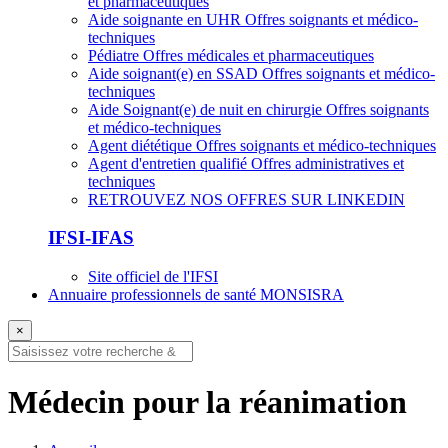
et pharmaceutiques
Aide soignante en UHR
Offres soignants et médico-
techniques
Pédiatre
Offres médicales et pharmaceutiques
Aide soignant(e) en SSAD
Offres soignants et médico-
techniques
Aide Soignant(e) de nuit en chirurgie
Offres soignants
et médico-techniques
Agent diététique
Offres soignants et médico-techniques
Agent d'entretien qualifié
Offres administratives et
techniques
RETROUVEZ NOS OFFRES SUR LINKEDIN
IFSI-IFAS
Site officiel de l'IFSI
Annuaire professionnels de santé MONSISRA
×
Médecin pour la réanimation