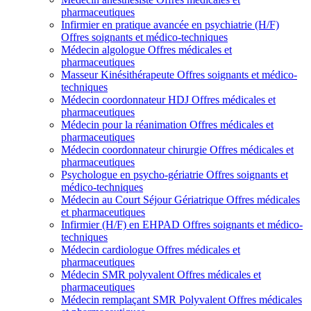
pharmaceutiques
Infirmier en pratique avancée en psychiatrie (H/F)
Offres soignants et médico-techniques
Médecin algologue
Offres médicales et
pharmaceutiques
Masseur Kinésithérapeute
Offres soignants et médico-
techniques
Médecin coordonnateur HDJ
Offres médicales et
pharmaceutiques
Médecin pour la réanimation
Offres médicales et
pharmaceutiques
Médecin coordonnateur chirurgie
Offres médicales et
pharmaceutiques
Psychologue en psycho-gériatrie
Offres soignants et
médico-techniques
Médecin au Court Séjour Gériatrique
Offres médicales
et pharmaceutiques
Infirmier (H/F) en EHPAD
Offres soignants et médico-
techniques
Médecin cardiologue
Offres médicales et
pharmaceutiques
Médecin SMR polyvalent
Offres médicales et
pharmaceutiques
Médecin remplaçant SMR Polyvalent
Offres médicales