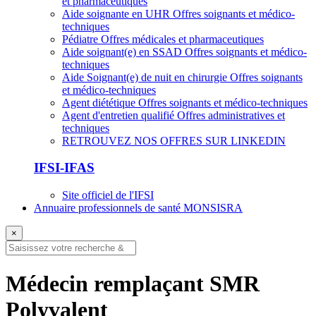
et pharmaceutiques
Aide soignante en UHR
Offres soignants et médico-
techniques
Pédiatre
Offres médicales et pharmaceutiques
Aide soignant(e) en SSAD
Offres soignants et médico-
techniques
Aide Soignant(e) de nuit en chirurgie
Offres soignants
et médico-techniques
Agent diététique
Offres soignants et médico-techniques
Agent d'entretien qualifié
Offres administratives et
techniques
RETROUVEZ NOS OFFRES SUR LINKEDIN
IFSI-IFAS
Site officiel de l'IFSI
Annuaire professionnels de santé MONSISRA
×
Médecin remplaçant SMR
Polyvalent