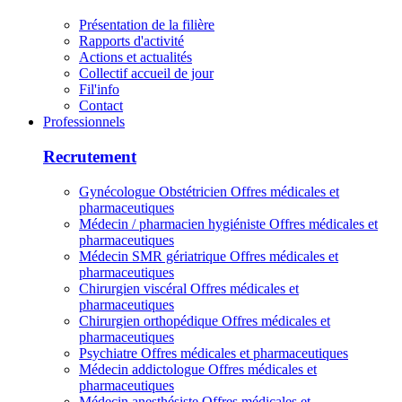
Présentation de la filière
Rapports d'activité
Actions et actualités
Collectif accueil de jour
Fil'info
Contact
Professionnels
Recrutement
Gynécologue Obstétricien
Offres médicales et
pharmaceutiques
Médecin / pharmacien hygiéniste
Offres médicales et
pharmaceutiques
Médecin SMR gériatrique
Offres médicales et
pharmaceutiques
Chirurgien viscéral
Offres médicales et
pharmaceutiques
Chirurgien orthopédique
Offres médicales et
pharmaceutiques
Psychiatre
Offres médicales et pharmaceutiques
Médecin addictologue
Offres médicales et
pharmaceutiques
Médecin anesthésiste
Offres médicales et