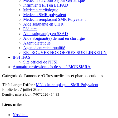
Médecin au Court Séjour Gériatrique
Infirmier (H/F) en EHPAD
Médecin cardiologue
Médecin SMR polyvalent
Médecin remplaçant SMR Polyvalent
Aide soignante en UHR
Pédiatre
Aide soignant(e) en SSAD
Aide Soignant(e) de nuit en chirurgie
Agent diététique
Agent d'entretien qualifié
RETROUVEZ NOS OFFRES SUR LINKEDIN
IFSI-IFAS
Site officiel de l'IFSI
Annuaire professionnels de santé MONSISRA
Catégorie de l'annonce :
Offres médicales et pharmaceutiques
Télécharger l'offre :
Médecin remplaçant SMR Polyvalent
Publié le : 7 juillet 2026
Dernière mise à jour : 7/07/2026 - 14:33
Liens utiles
Nos liens