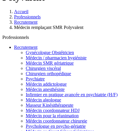
Accueil
Professionnels
Recrutement
Médecin remplaçant SMR Polyvalent
Professionnels
Recrutement
Gynécologue Obstétricien
Médecin / pharmacien hygiéniste
Médecin SMR gériatrique
Chirurgien viscéral
Chirurgien orthopédique
Psychiatre
Médecin addictologue
Médecin anesthésiste
Infirmier en pratique avancée en psychiatrie (H/F)
Médecin algologue
Masseur Kinésithérapeute
Médecin coordonnateur HDJ
Médecin pour la réanimation
Médecin coordonnateur chirurgie
Psychologue en psycho-gériatrie