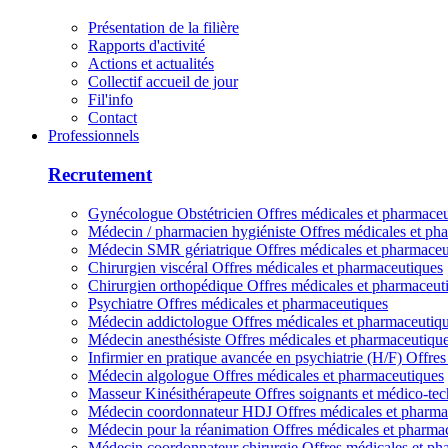
Présentation de la filière
Rapports d'activité
Actions et actualités
Collectif accueil de jour
Fil'info
Contact
Professionnels
Recrutement
Gynécologue Obstétricien
Offres médicales et pharmace
Médecin / pharmacien hygiéniste
Offres médicales et ph
Médecin SMR gériatrique
Offres médicales et pharmaceu
Chirurgien viscéral
Offres médicales et pharmaceutiques
Chirurgien orthopédique
Offres médicales et pharmaceut
Psychiatre
Offres médicales et pharmaceutiques
Médecin addictologue
Offres médicales et pharmaceutiq
Médecin anesthésiste
Offres médicales et pharmaceutiqu
Infirmier en pratique avancée en psychiatrie (H/F)
Offres
Médecin algologue
Offres médicales et pharmaceutiques
Masseur Kinésithérapeute
Offres soignants et médico-te
Médecin coordonnateur HDJ
Offres médicales et pharma
Médecin pour la réanimation
Offres médicales et pharma
Médecin coordonnateur chirurgie
Offres médicales et ph