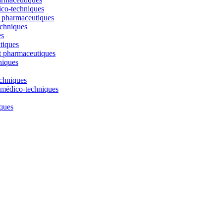
ico-techniques
t pharmaceutiques
echniques
es
tiques
t pharmaceutiques
niques
echniques
t médico-techniques
iques