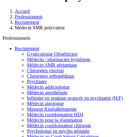
Accueil
Professionnels
Recrutement
Médecin SMR polyvalent
Professionnels
Recrutement
Gynécologue Obstétricien
Médecin / pharmacien hygiéniste
Médecin SMR gériatrique
Chirurgien viscéral
Chirurgien orthopédique
Psychiatre
Médecin addictologue
Médecin anesthésiste
Infirmier en pratique avancée en psychiatrie (H/F)
Médecin algologue
Masseur Kinésithérapeute
Médecin coordonnateur HDJ
Médecin pour la réanimation
Médecin coordonnateur chirurgie
Psychologue en psycho-gériatrie
Médecin au Court Séjour Gériatrique