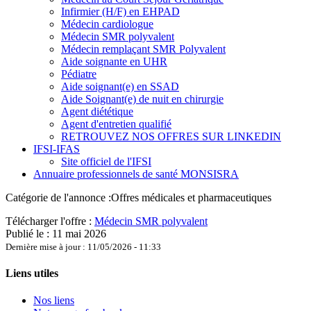
Infirmier (H/F) en EHPAD
Médecin cardiologue
Médecin SMR polyvalent
Médecin remplaçant SMR Polyvalent
Aide soignante en UHR
Pédiatre
Aide soignant(e) en SSAD
Aide Soignant(e) de nuit en chirurgie
Agent diététique
Agent d'entretien qualifié
RETROUVEZ NOS OFFRES SUR LINKEDIN
IFSI-IFAS
Site officiel de l'IFSI
Annuaire professionnels de santé MONSISRA
Catégorie de l'annonce :
Offres médicales et pharmaceutiques
Télécharger l'offre :
Médecin SMR polyvalent
Publié le : 11 mai 2026
Dernière mise à jour : 11/05/2026 - 11:33
Liens utiles
Nos liens