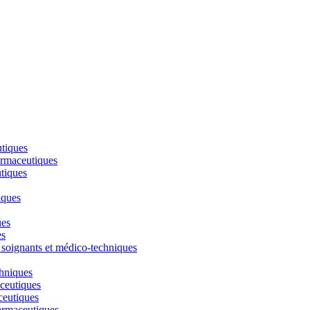
utiques
armaceutiques
tiques
iques
ues
es
 soignants et médico-techniques
chniques
ceutiques
ceutiques
armaceutiques