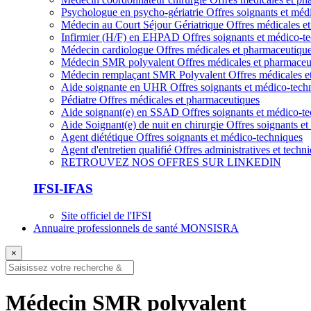
Psychologue en psycho-gériatrie
Offres soignants et méd
Médecin au Court Séjour Gériatrique
Offres médicales e
Infirmier (H/F) en EHPAD
Offres soignants et médico-t
Médecin cardiologue
Offres médicales et pharmaceutiqu
Médecin SMR polyvalent
Offres médicales et pharmaceu
Médecin remplaçant SMR Polyvalent
Offres médicales e
Aide soignante en UHR
Offres soignants et médico-tech
Pédiatre
Offres médicales et pharmaceutiques
Aide soignant(e) en SSAD
Offres soignants et médico-t
Aide Soignant(e) de nuit en chirurgie
Offres soignants e
Agent diététique
Offres soignants et médico-techniques
Agent d'entretien qualifié
Offres administratives et techn
RETROUVEZ NOS OFFRES SUR LINKEDIN
IFSI-IFAS
Site officiel de l'IFSI
Annuaire professionnels de santé MONSISRA
×
Médecin SMR polyvalent